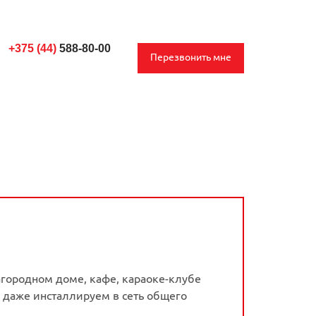
+375 (44)
588-80-00
Перезвонить мне
агородном доме, кафе, караоке-клубе
и даже инсталлируем в сеть общего